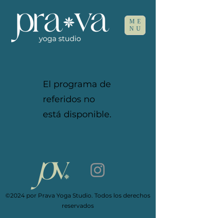
ME
NU
El programa de
referidos no
está disponible.
©2024 por Prava Yoga Studio.
Todos los derechos
reservados