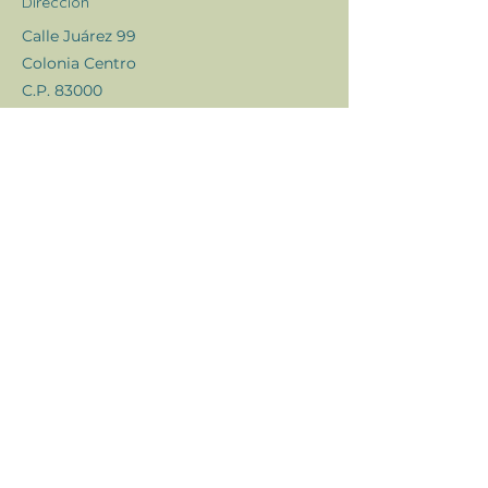
Dirección
Calle Juárez 99
Colonia Centro
C.P. 83000
Horarios
Clases de lunes a sábado
por la mañana y la tarde
Contacto
@prava.yogastudio